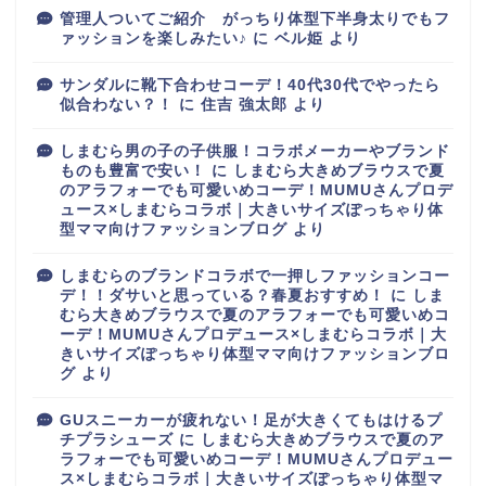
管理人ついてご紹介 がっちり体型下半身太りでもフ
ァッションを楽しみたい♪
に
ベル姫
より
サンダルに靴下合わせコーデ！40代30代でやったら
似合わない？！
に
住吉 強太郎
より
しまむら男の子の子供服！コラボメーカーやブランド
ものも豊富で安い！
に
しまむら大きめブラウスで夏
のアラフォーでも可愛いめコーデ！MUMUさんプロデ
ュース×しまむらコラボ｜大きいサイズぽっちゃり体
型ママ向けファッションブログ
より
しまむらのブランドコラボで一押しファッションコー
デ！！ダサいと思っている？春夏おすすめ！
に
しま
むら大きめブラウスで夏のアラフォーでも可愛いめコ
ーデ！MUMUさんプロデュース×しまむらコラボ｜大
きいサイズぽっちゃり体型ママ向けファッションブロ
グ
より
GUスニーカーが疲れない！足が大きくてもはけるプ
チプラシューズ
に
しまむら大きめブラウスで夏のア
ラフォーでも可愛いめコーデ！MUMUさんプロデュー
ス×しまむらコラボ｜大きいサイズぽっちゃり体型マ