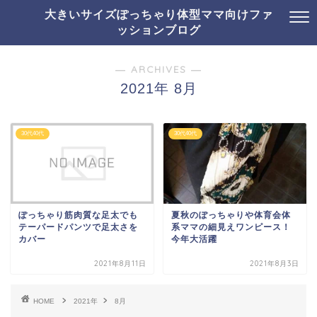
大きいサイズぽっちゃり体型ママ向けファ
ッションブログ
― ARCHIVES ―
2021年 8月
30代40代
30代40代
ぽっちゃり筋肉質な足太でも
夏秋のぽっちゃりや体育会体
テーパードパンツで足太さを
系ママの細見えワンピース！
カバー
今年大活躍
2021年8月11日
2021年8月3日
HOME
2021年
8月