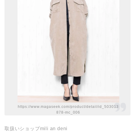
https://www.magaseek.com/product/detail/id_503013
878-mc_006
取扱いショップmili an deni