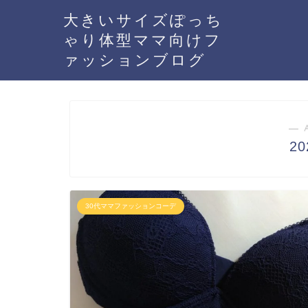
大きいサイズぽっち
ゃり体型ママ向けフ
ァッションブログ
― 
2
30代ママファッションコーデ