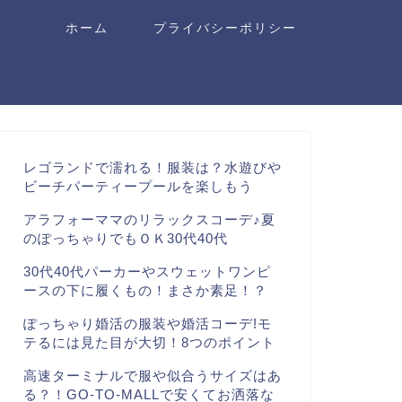
ホーム
プライバシーポリシー
レゴランドで濡れる！服装は？水遊びや
ビーチパーティープールを楽しもう
アラフォーママのリラックスコーデ♪夏
のぽっちゃりでもＯＫ30代40代
30代40代パーカーやスウェットワンピ
ースの下に履くもの！まさか素足！？
ぽっちゃり婚活の服装や婚活コーデ!モ
テるには見た目が大切！8つのポイント
高速ターミナルで服や似合うサイズはあ
る？！GO-TO-MALLで安くてお洒落な