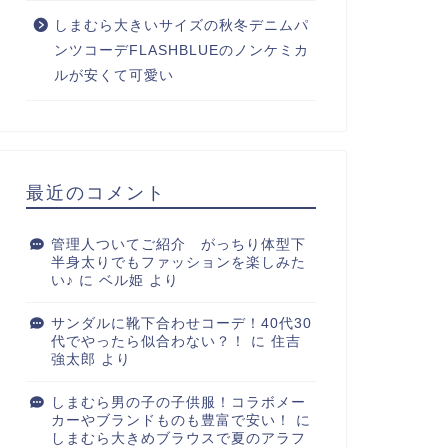
しまむら大きいサイズの秋冬デニムパ
ンツコーデFLASHBLUEのノンケミカ
ルが安くて可愛い
最近のコメント
管理人ついてご紹介 がっちり体型下
半身太りでもファッションを楽しみた
い♪
に
ベル姫
より
サンダルに靴下合わせコーデ！40代30
代でやったら似合わない？！
に
住吉
強太郎
より
しまむら男の子の子供服！コラボメー
カーやブランドものも豊富で安い！
に
しまむら大きめブラウスで夏のアラフ