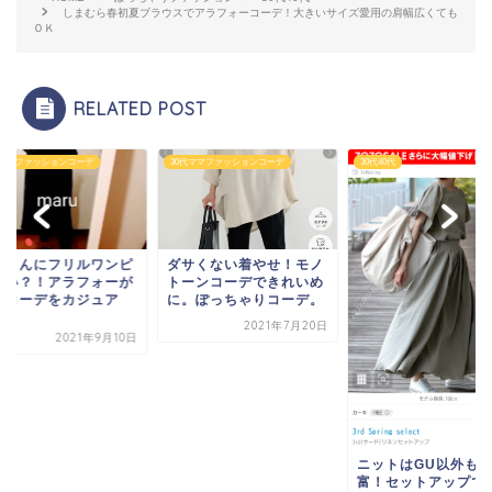
しまむら春初夏ブラウスでアラフォーコーデ！大きいサイズ愛用の肩幅広くても
ＯＫ
RELATED POST
代ママファッションコーデ
30代ママファッションコーデ
30代40代
ばさんにフリルワンピ
ダサくない着やせ！モノ
痛い？！アラフォーが
トーンコーデできれいめ
めコーデをカジュア
に。ぽっちゃりコーデ。
.
2021年7月20日
2021年9月10日
ニットはGU以外も
富！セットアップで