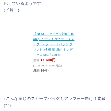
化しているようです
( *´艸｀)
【10％OFFクーポン対象】m
anipuri バッグ マニプリ スカ
ーフバッグ トートバッグ プ
リント a4 横 縦 肩がけ レデ
ィース scarf bag m
17,600円
価格:
(2021/4/26 22:05時点)
感想(16件)
↑こんな感じのスカーフバッグもアラフォー向け！素敵
(^^♪