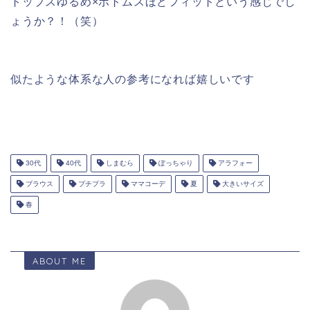
トップスゆるめ×ボトムスほどフィットという感じでし
ょうか？！（笑）
似たような体系な人の参考になれば嬉しいです
30代
40代
しまむら
ぽっちゃり
アラフォー
ブラウス
プチプラ
ママコーデ
夏
大きいサイズ
春
ABOUT ME