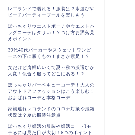
レゴランドで濡れる！服装は？水遊びや
ビーチパーティープールを楽しもう
ぽっちゃりウエストポーチやウエストバ
ッグコーデはダサい！？つけ方お洒落見
えポイント
30代40代パーカーやスウェットワンピ
ースの下に履くもの！まさか素足！？
女だけど肩幅広いくて夏～秋の服選びが
大変！似合う服ってどこにある！？
ぽっちゃりバーベキューコーデ！大人の
アウトドアファッションはこう楽しむ！
およばれコーデと本格コーデ
家族連れレゴランドのコロナ対策や混雑
状況は？夏の服装注意点
ぽっちゃり婚活の服装や婚活コーデ!モ
テるには見た目が大切！8つのポイント