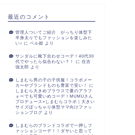
最近のコメント
管理人ついてご紹介 がっちり体型下
半身太りでもファッションを楽しみた
い♪
に
ベル姫
より
サンダルに靴下合わせコーデ！40代30
代でやったら似合わない？！
に
住吉
強太郎
より
しまむら男の子の子供服！コラボメー
カーやブランドものも豊富で安い！
に
しまむら大きめブラウスで夏のアラフ
ォーでも可愛いめコーデ！MUMUさん
プロデュース×しまむらコラボ｜大きい
サイズぽっちゃり体型ママ向けファッ
ションブログ
より
しまむらのブランドコラボで一押しフ
ァッションコーデ！！ダサいと思って